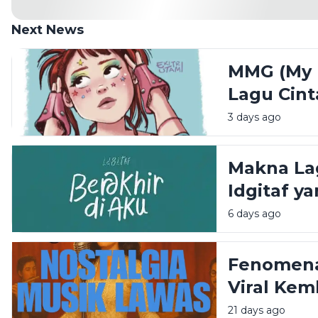
Next News
MMG (My M
Lagu Cin
Rasa Buci
3 days ago
Makna Lag
Idgitaf y
6 days ago
Fenomena
Viral Kem
21 days ago