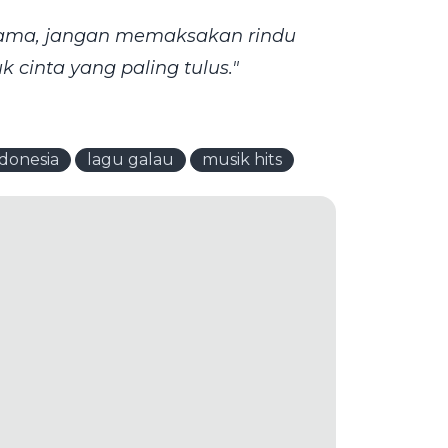
ersama, jangan memaksakan rindu
 cinta yang paling tulus."
donesia
lagu galau
musik hits