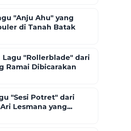
agu "Anju Ahu" yang
uler di Tanah Batak
Lagu "Rollerblade" dari
g Ramai Dibicarakan
u "Sesi Potret" dari
 Ari Lesmana yang
ral, Kisah Penyesalan
yentuh Hati