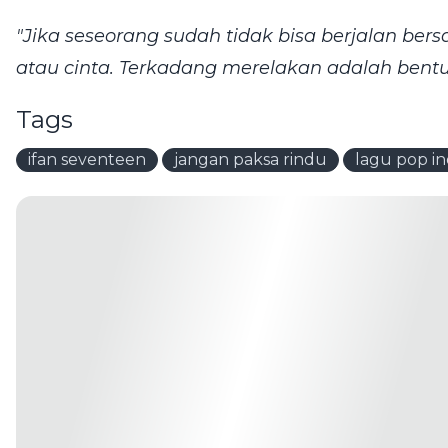
"Jika seseorang sudah tidak bisa berjalan b
atau cinta. Terkadang merelakan adalah bentuk
Tags
ifan seventeen
jangan paksa rindu
lagu pop in