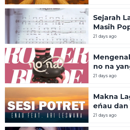
Sejarah L
Masih Pop
21 days ago
Mengenal 
no na yan
21 days ago
Makna Lag
eńau dan
Sedang Vi
21 days ago
yang Men