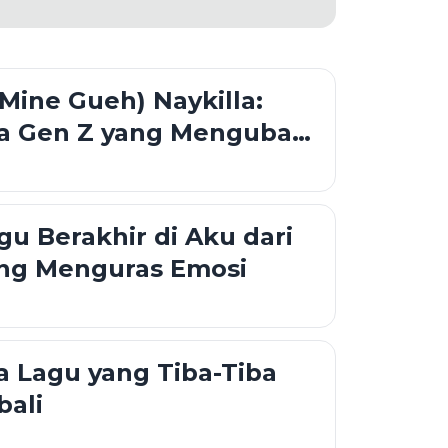
ine Gueh) Naykilla:
ta Gen Z yang Mengubah
n Jadi Lebih Estetik
u Berakhir di Aku dari
ang Menguras Emosi
 Lagu yang Tiba-Tiba
bali