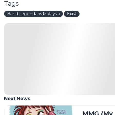
Tags
Band Legendaris Malaysia
Exist
Next News
MMG (My M