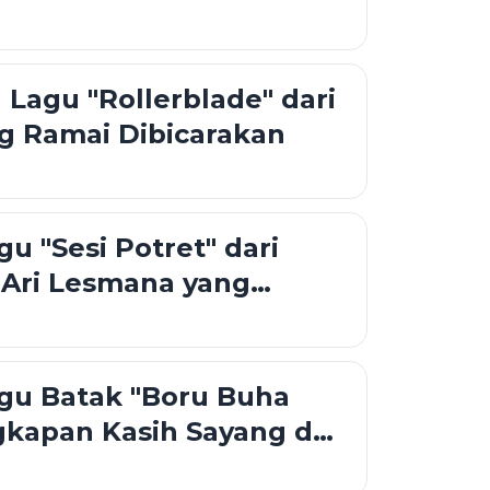
Lagu "Rollerblade" dari
g Ramai Dibicarakan
u "Sesi Potret" dari
 Ari Lesmana yang
ral, Kisah Penyesalan
yentuh Hati
gu Batak "Boru Buha
gkapan Kasih Sayang dan
Orang Tua untuk Anak