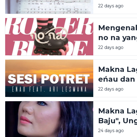
22 days ago
Mengenal 
no na yan
22 days ago
Makna Lag
eńau dan
Sedang Vi
22 days ago
yang Men
Makna La
Baju", Un
Harapan 
24 days ago