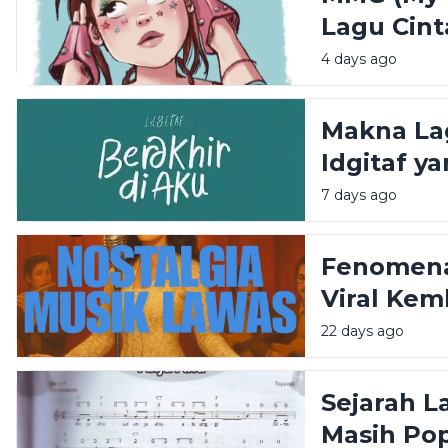
Lagu Cin
Rasa Buci
4 days ago
Makna Lag
Idgitaf y
7 days ago
Fenomena
Viral Kem
22 days ago
Sejarah L
Masih Pop