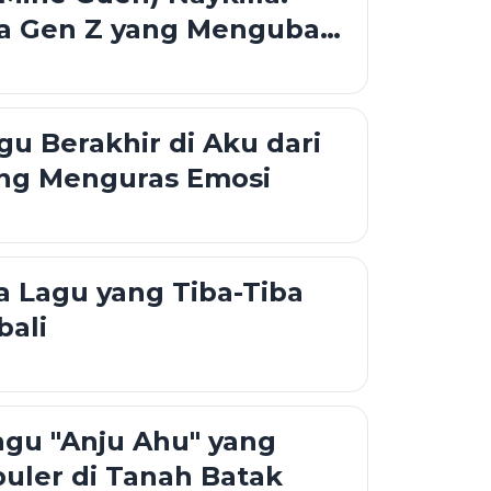
ta Gen Z yang Mengubah
n Jadi Lebih Estetik
u Berakhir di Aku dari
ang Menguras Emosi
 Lagu yang Tiba-Tiba
bali
agu "Anju Ahu" yang
uler di Tanah Batak