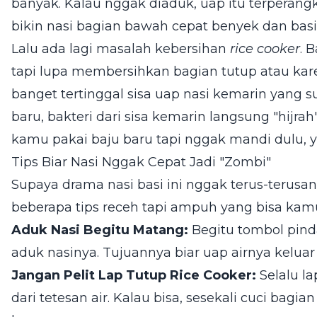
banyak. Kalau nggak diaduk, uap itu terperangk
bikin nasi bagian bawah cepat benyek dan basi
Lalu ada lagi masalah kebersihan
rice cooker
. 
tapi lupa membersihkan bagian tutup atau karet
banget tertinggal sisa uap nasi kemarin yang 
baru, bakteri dari sisa kemarin langsung "hijrah
kamu pakai baju baru tapi nggak mandi dulu, y
Tips Biar Nasi Nggak Cepat Jadi "Zombi"
Supaya drama nasi basi ini nggak terus-terusa
beberapa tips receh tapi ampuh yang bisa kam
Aduk Nasi Begitu Matang:
Begitu tombol pin
aduk nasinya. Tujuannya biar uap airnya keluar d
Jangan Pelit Lap Tutup Rice Cooker:
Selalu l
dari tetesan air. Kalau bisa, sesekali cuci bagia