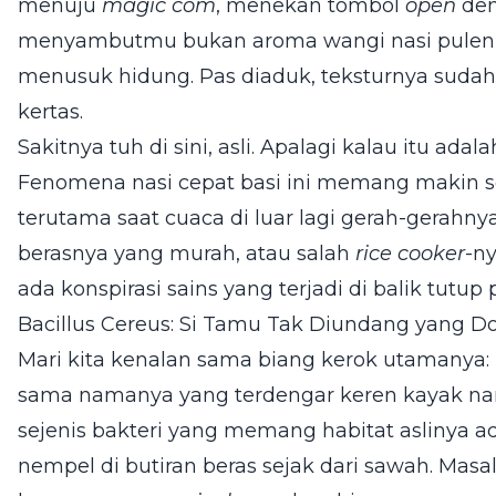
menuju
magic com
, menekan tombol
open
den
menyambutmu bukan aroma wangi nasi pulen,
menusuk hidung. Pas diaduk, teksturnya sudah
kertas.
Sakitnya tuh di sini, asli. Apalagi kalau itu adala
Fenomena nasi cepat basi ini memang makin ser
terutama saat cuaca di luar lagi gerah-gerahny
berasnya yang murah, atau salah
rice cooker
-n
ada konspirasi sains yang terjadi di balik tutu
Bacillus Cereus: Si Tamu Tak Diundang yang D
Mari kita kenalan sama biang kerok utamanya:
sama namanya yang terdengar keren kayak nam
sejenis bakteri yang memang habitat aslinya a
nempel di butiran beras sejak dari sawah. Masal