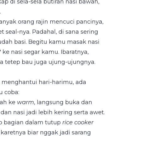
ap di sela-sela butiran nasi bawah,
.
Banyak orang rajin mencuci pancinya,
 seal-nya. Padahal, di sana sering
sudah basi. Begitu kamu masak nasi
" ke nasi segar kamu. Ibaratnya,
a tetep bau juga ujung-ujungnya.
n menghantui hari-harimu, ada
u coba:
dah ke
warm
, langsung buka dan
an nasi jadi lebih kering serta awet.
ap bagian dalam tutup
rice cooker
n karetnya biar nggak jadi sarang