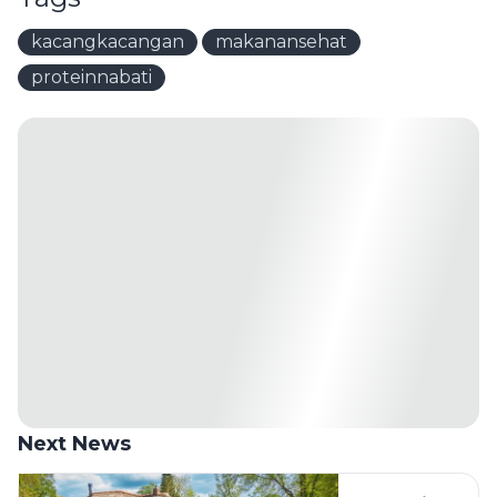
kacangkacangan
makanansehat
proteinnabati
Next News