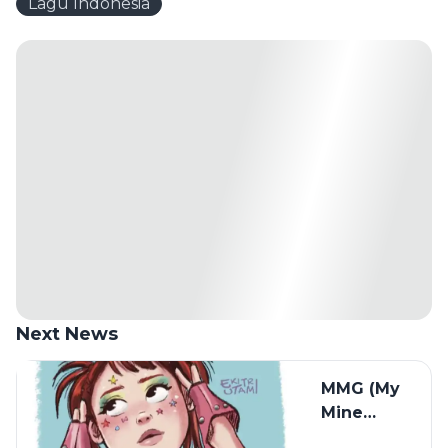
Lagu Indonesia
Next News
MMG (My
Mine
Gueh)