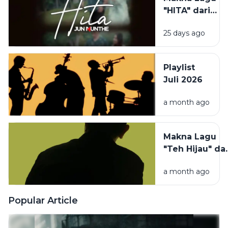
Sayang
Hati
"HITA" dari
dan
Jun Munthe,
Harapan
25 days ago
Kisah Cinta
Orang Tua
yang Memilih
untuk Anak
Kebersamaan
Perempuan
Playlist
di Atas
Juli 2026
Segalanya
a month ago
Makna Lagu
"Teh Hijau" dar
Tulus, Tentan
a month ago
Menerima
Kehampaan
dan Proses
Popular Article
Menyembuhk
Diri