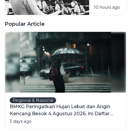
Pembentukan
Time
10 hours ago
PPKI, Langkah
Bersama
Penting
Keluarga
Menuju
Popular Article
Kemerdekaan
Indonesia
Regional & Nasional
BMKG Peringatkan Hujan Lebat dan Angin
Kencang Besok 4 Agustus 2026, Ini Daftar
Wilayahnya
3 days ago