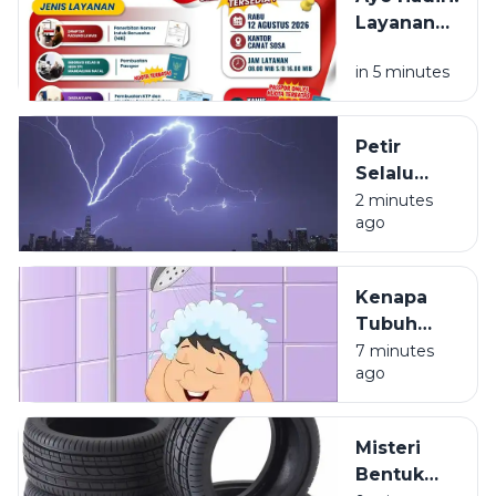
Layanan
NIB, KTP,
in 5 minutes
Pajak Dan
Paspor
Sapa
Petir
Warga
Selalu
Sosa
Terlihat
2 minutes
Sekitar
ago
Lebih Dulu
daripada
Terdengar
Kenapa
Tubuh
Terasa
7 minutes
ago
Ringan
Setelah
Mandi?
Misteri
Bentuk