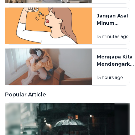
Tidak
Terserap
Jangan Asal
Maksimal
Minum
Vitamin,
15 minutes ago
Waktu
Konsumsinya
Sangat
Mengapa Kita
Berpengaruh
Mendengarka
Lagu Sedih
15 hours ago
Saat Hati
Sedang
Rapuh? Ini
Popular Article
Penjelasan
Psikologi di
Baliknya