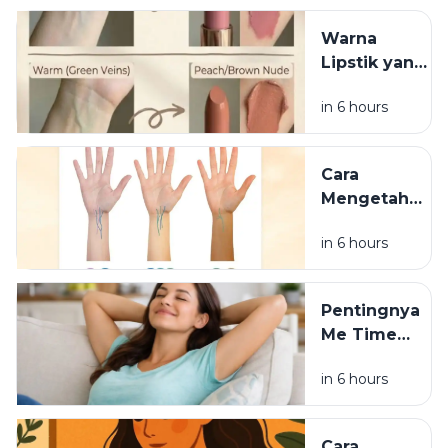
Warna
Lipstik yang
Cocok
in 6 hours
Berdasarkan
Undertone
Cara
Mengetahui
Undertone
in 6 hours
Kulit
dengan
Mudah
Pentingnya
Me Time
bagi
in 6 hours
Kesehatan
Mental
Cara