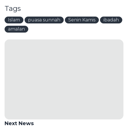
Tags
Islam
puasa sunnah
Senin Kamis
ibadah
amalan
Next News