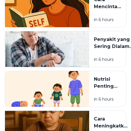
Mencintai
Diri
in 6 hours
Sendiri
Setiap Hari
Penyakit yang
Sering Dialami
Lansia dan
in 6 hours
Pencegahann
Nutrisi
Penting
untuk
in 6 hours
Anak yang
Sedang
Tumbuh
Cara
Meningkatkan