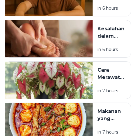
Nafsu Makan
in 6 hours
Anak
Kesalahan
dalam
Perawatan
in 6 hours
Tubuh
yang
Harus
Cara
Dihindari
Merawat
Tanaman
in 7 hours
Hias agar
Tetap
Subur
Makanan
yang
Sebaiknya
in 7 hours
Dihindari