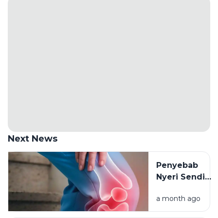
Next News
Penyebab
Nyeri Sendi
yang Perlu
a month ago
Diwaspadai:
Kenali Gejala