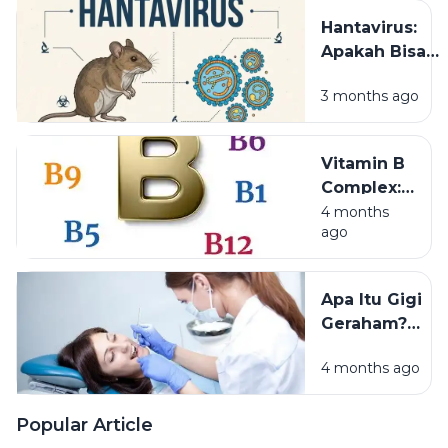
dan Cara
Hantavirus:
Mengatasinya
Apakah Bisa
Menular Antar
3 months ago
Manusia? Kena
Gejala, Cara
Penularan, da
Vitamin B
Langkah
Complex:
Pencegahann
Manfaat,
4 months
ago
Dosis, Efek
Samping,
dan
Apa Itu Gigi
Aturan
Geraham?
Pakai yang
Fungsi,
Perlu
4 months ago
Jenis, dan
Diketahui
Cara
Merawatnya
Popular Article
Agar Tetap