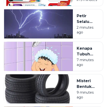
Pajak Dan
Paspor
Sapa
Petir
Warga
Selalu
Sosa
Terlihat
2 minutes
Sekitar
ago
Lebih Dulu
daripada
Terdengar
Kenapa
Tubuh
Terasa
7 minutes
ago
Ringan
Setelah
Mandi?
Misteri
Bentuk
Ban
9 minutes
ago
Kendaraan
yang