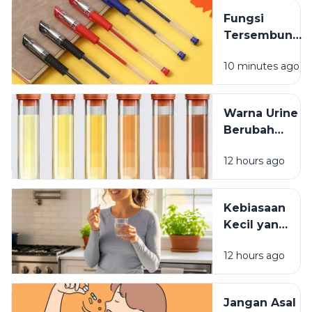
Jarang
Fungsi
Dipikirkan
Tersembunyi
Lubang Kecil
10 minutes ago
pada Tutup
Pulpen
Warna Urine
Berubah
Setelah
12 hours ago
Minum
Vitamin? Ini
Penjelasannya
Kebiasaan
Kecil yang
Membuat
12 hours ago
Vitamin
Tidak
Terserap
Jangan Asal
Maksimal