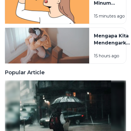
Minum
Vitamin,
15 minutes ago
Waktu
Konsumsinya
Sangat
Mengapa Kita
Berpengaruh
Mendengarka
Lagu Sedih
15 hours ago
Saat Hati
Sedang
Rapuh? Ini
Popular Article
Penjelasan
Psikologi di
Baliknya