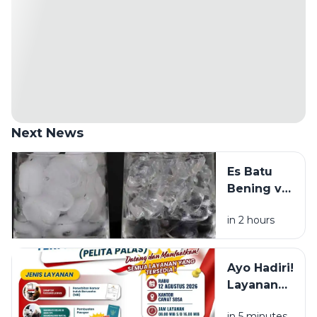
Next News
Es Batu
Bening vs
Es Batu
in 2 hours
Putih, Apa
Bedanya?
Ayo Hadiri!
Layanan
NIB, KTP,
in 5 minutes