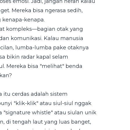
ses emosi. Jadi, jangan heran kalau
et. Mereka bisa ngerasa sedih,
g kenapa-kenapa.
ngat kompleks—bagian otak yang
an komunikasi. Kalau manusia
icilan, lumba-lumba pake otaknya
sa bikin radar kapal selam
ul. Mereka bisa "melihat" benda
 kan?
 itu cerdas adalah sistem
i "klik-klik" atau siul-siul nggak
"signature whistle" atau siulan unik
, di tengah laut yang luas banget,