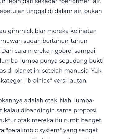
 lebih dari sekadar "performer" air.
kebetulan tinggal di dalam air, bukan
au gimmick biar mereka kelihatan
 ilmuwan sudah bertahun-tahun
. Dari cara mereka ngobrol sampai
r, lumba-lumba punya segudang bukti
s di planet ini setelah manusia. Yuk,
tegori "brainiac" versi lautan.
tokannya adalah otak. Nah, lumba-
 kalau dibandingin sama proporsi
ruktur otak mereka itu rumit banget.
 "paralimbic system" yang sangat