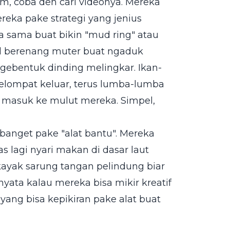
m, coba deh cari videonya. Mereka
reka pake strategi yang jenius
a sama buat bikin "mud ring" atau
al berenang muter buat ngaduk
ngebentuk dinding melingkar. Ikan-
melompat keluar, terus lumba-lumba
u masuk ke mulut mereka. Simpel,
 banget pake "alat bantu". Mereka
 lagi nyari makan di dasar laut
kayak sarung tangan pelindung biar
yata kalau mereka bisa mikir kreatif
ang bisa kepikiran pake alat buat