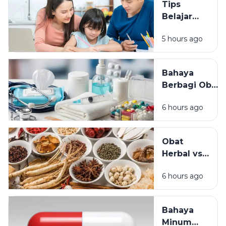
Tips
Nyaman
Belajar
Digunakan
Efektif
Setiap Hari
5 hours ago
agar Nilai
Meningkat:
Strategi
Bahaya
Belajar
Berbagi Obat
Cerdas
dengan
Tanpa
6 hours ago
Orang Lain:
Begadang
Mengapa
Obat Resep
Obat
Tidak Boleh
Herbal vs
Dipinjamkan?
Obat
Meta
6 hours ago
Medis:
Deskripsi
Perbedaan,
Manfaat,
Bahaya
dan Kapan
Minum