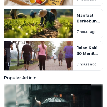
Hari: Manfaat
Padat
untuk Energi,
Konsentrasi,
Manfaat
dan
Berkebun
Produktivitas
bagi
7 hours ago
Kesehatan:
Healing
Murah yang
Jalan Kaki
Menenangkan
30 Menit
Pikiran dan
Sehari:
Menyehatkan
7 hours ago
Manfaat
Tubuh
Luar Biasa
untuk
Popular Article
Jantung,
Pikiran,
dan
Kesehatan
Tubuh