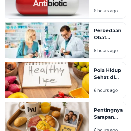
Sebaiknya
Antibiotik
Digunakan
6 hours ago
Sembarangan:
Penyebab
Resistensi
Perbedaan
Antibiotik
Obat
yang Wajib
Bebas,
Diketahui
6 hours ago
Obat
Bebas
Terbatas,
Pola Hidup
dan Obat
Sehat di
Keras:
Tengah
Panduan
6 hours ago
Kesibukan:
Memilih
Tips
Obat
Menjaga
dengan
Pentingnya
Kesehatan
Aman
Sarapan
Meski
Sehat di Pagi
Jadwal
6 hours ago