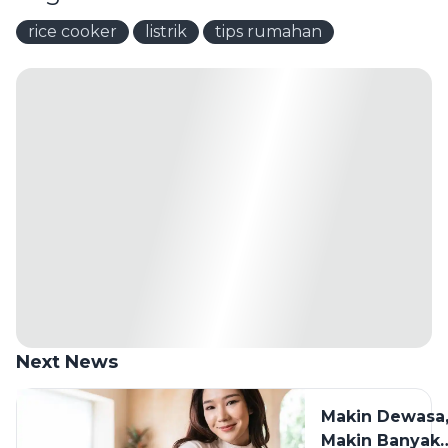
rice cooker
listrik
tips rumahan
Next News
Makin Dewasa
Makin Banyak