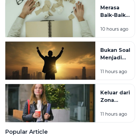
Penyebab
Merasa
yang
Baik-Baik
Sering
Saja? 7
Terlewat
10 hours ago
Tanda
Tubuh
Sebenarnya
Bukan Soal
Sedang
Menjadi
Minta
Orang Lain,
Tolong
11 hours ago
Ini Cara
Berubah
Tanpa
Keluar dari
Kehilangan
Zona
Diri Sendiri
Nyaman
11 hours ago
Tanpa Harus
Memaksakan
Diri
Popular Article