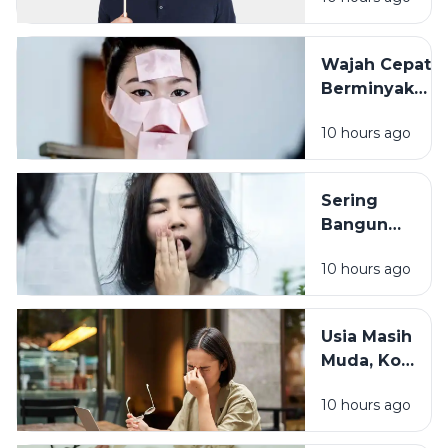
Pengalaman
Masa Lalu
Mungkin
Wajah Cepat
Punya Peran
Berminyak
Bukan Selalu
10 hours ago
Karena
Cuaca, Ini
Kemungkinan
Sering
Penyebabnya
Bangun
dengan
10 hours ago
Wajah
Kusam?
Coba
Usia Masih
Periksa 7
Muda, Kok
Kebiasaan
Badan
Sebelum
10 hours ago
Cepat
Tidur Ini
Capek? Ini