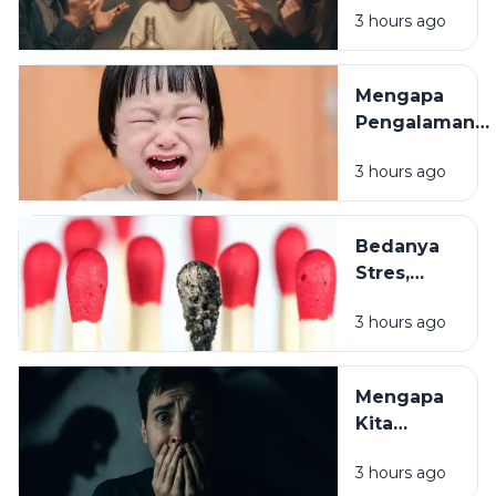
Hujan
3 hours ago
Diri dalam
Ringa,
Hubungan
Medan
Sosial
Berawan
Mengapa
Pengalaman
Masa Kecil
3 hours ago
Bisa
Memengaruhi
Perilaku Saat
Bedanya
Dewasa?
Stres,
Cemas,
3 hours ago
dan
Burnout
yang Perlu
Mengapa
Kamu
Kita
Ketahui
Sering
3 hours ago
Merasa