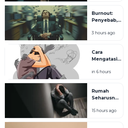
Cemas
Tanpa
Burnout:
Alasan
Penyebab,
yang
Gejala, dan
Jelas?
3 hours ago
Cara
Mengatasinya
Cara
Mengatasi
Stres agar
in 6 hours
Tidak
Mengganggu
Aktivitas
Rumah
Sehari-hari
Seharusnya
Jadi
15 hours ago
Tempat
Pulang,
Bukan