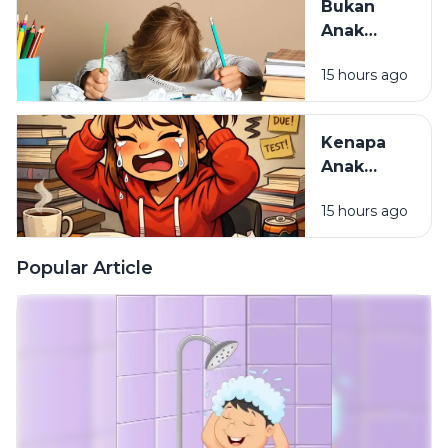
Bukan
Tempat
Anak
Paling
Malas,
Melelahkan
15 hours ago
Mungkin
Cara
Belajarnya
Kenapa
yang
Anak
Selama Ini
Pintar Bisa
Salah
15 hours ago
Kehilangan
Semangat
Belajar?
Popular Article