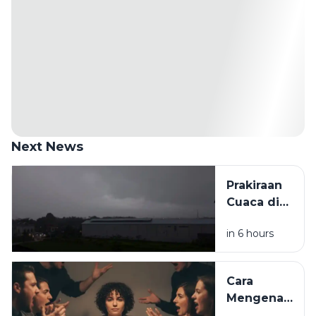
Next News
Prakiraan
Cuaca di
Sumatera
in 6 hours
Utara
Minggu 9
Agustus
Cara
2026:
Mengenali
Mayoritas
Batasan