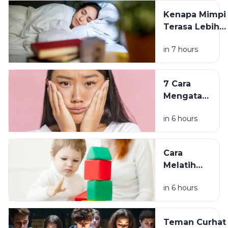
Manfaat dan
Kenapa Mimpi
Cara
Terasa Lebih
Mengolahnya
Aneh Setelah
in 7 hours
Tidur Lagi di
Pagi Hari? Ini
Penjelasannya
7 Cara
Mengatasi
Pori-Pori
in 6 hours
Tersumbat
agar Kulit
Wajah
Cara
Lebih
Melatih
Bersih dan
Fokus
Halus
in 6 hours
Anak
Sesuai
Usia, dari
Teman Curhat
Balita