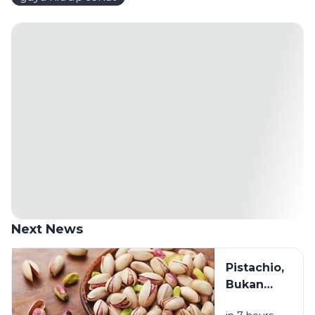
Next News
Pistachio,
Bukan
Sekadar