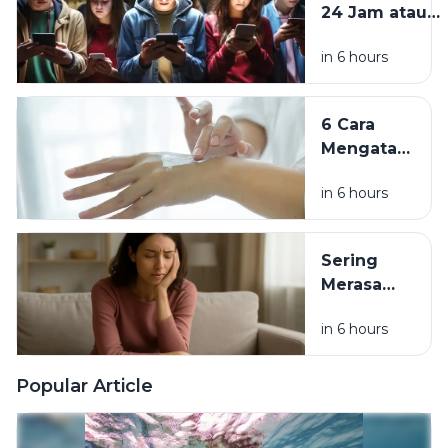
24 Jam atau
hingga
Risiko
Usia
in 6 hours
Tersembunyi?
Sekolah
Memahami
Tren Remaja
6 Cara
Berbagi
Mengatasi
Cerita
Kulit
dengan AI
in 6 hours
Kering
dan
Kusam
Sering
agar
Merasa
Wajah
Capek
Kembali
in 6 hours
Padahal
Sehat dan
Tidak
Glowing
Banyak
Popular Article
Aktivitas?
Kenali