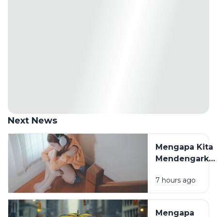
Next News
Mengapa Kita
Mendengarka
Lagu Sedih
7 hours ago
Saat Hati
Sedang
Rapuh? Ini
Mengapa
Penjelasan