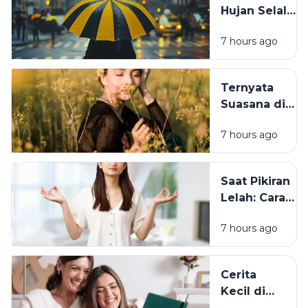
Hujan Selalu
Psikologi di
Membawa
Baliknya
7 hours ago
Suasana
Berbeda? Ini
Penjelasan
Ternyata
Ilmiah dan
Suasana di
Psikologisnya
Sekitar Kita
7 hours ago
Bisa
Menentukan
Mood
Saat Pikiran
Seharian
Lelah: Cara
Sederhana
7 hours ago
Mengembalik
Suasana Hati d
Tengah
Cerita
Kesibukan
Kecil di
Balik