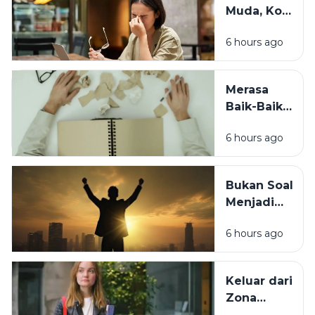
Muda, Kok
Kebiasaan
Badan
Sebelum
6 hours ago
Cepat
Tidur Ini
Capek? Ini
Penyebab
Merasa
yang
Baik-Baik
Sering
Saja? 7
Terlewat
6 hours ago
Tanda
Tubuh
Sebenarnya
Bukan Soal
Sedang
Menjadi
Minta
Orang Lain,
Tolong
6 hours ago
Ini Cara
Berubah
Tanpa
Keluar dari
Kehilangan
Zona
Diri Sendiri
Nyaman