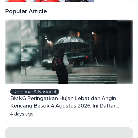
Cepat
Bhutan
Tua?
Popular Article
Kenali 4
Kesalahan
yang
Sering
Terjadi
Regional & Nasional
BMKG Peringatkan Hujan Lebat dan Angin
Kencang Besok 4 Agustus 2026, Ini Daftar
Wilayahnya
4 days ago