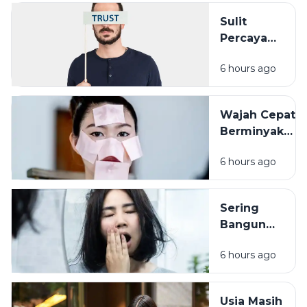
Sulit
Percaya
Orang Lain?
6 hours ago
Pengalaman
Masa Lalu
Mungkin
Wajah Cepat
Punya Peran
Berminyak
Bukan Selalu
6 hours ago
Karena
Cuaca, Ini
Kemungkinan
Sering
Penyebabnya
Bangun
dengan
6 hours ago
Wajah
Kusam?
Coba
Usia Masih
Periksa 7