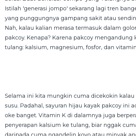
Istilah 'generasi jompo' sekarang lagi tren 
yang punggungnya gampang sakit atau sendinya 
Nah, kalau kalian merasa termasuk dalam golo
pakcoy. Kenapa? Karena pakcoy mengandung 
tulang: kalsium, magnesium, fosfor, dan vitamin
Selama ini kita mungkin cuma dicekokin kalau
susu. Padahal, sayuran hijau kayak pakcoy ini
oke banget. Vitamin K di dalamnya juga berp
penyerapan kalsium ke tulang, biar nggak cuma 
daripada cuma ngandelin koyo atau minyak angi