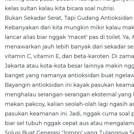
kelas sultan kalau kita bicara soal nutrisi.
Bukan Sekadar Serat, Tapi Gudang Antioksidan
Kebanyakan dari kita mungkin mikir kalau mak
lancar alias biar nggak 'macet' pas di toilet. Ya,
menawarkan jauh lebih banyak dari sekadar se
vitamin C, vitamin E, dan beta-karoten. Di zam
Jakarta atau kota-kota besar lainnya makin ng
banget yang namanya antioksidan buat ngelawa
Bayangin antioksidan ini kayak pasukan keam
menghalau serangan-serangan eksternal yang bik
makan pakcoy, kalian seolah-olah lagi ngasih a
pasukan keamanan ini. Jadi, nggak cuma soal p
biar sel tubuh nggak cepat aus atau mengalam
Solusi Buat Generasi 'Jompo' yang Tulangnya S