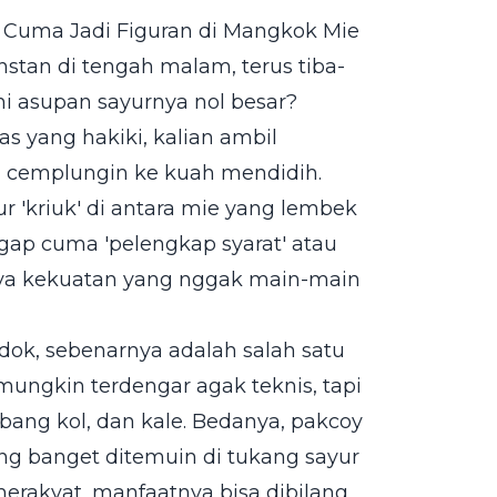
g Cuma Jadi Figuran di Mangkok Mie
nstan di tengah malam, terus tiba-
i asupan sayurnya nol besar?
as yang hakiki, kalian ambil
lu cemplungin ke kuah mendidih.
r 'kriuk' di antara mie yang lembek
ggap cuma 'pelengkap syarat' atau
nya kekuatan yang nggak main-main
ok, sebenarnya adalah salah satu
mungkin terdengar agak teknis, tapi
bang kol, dan kale. Bedanya, pakcoy
ng banget ditemuin di tukang sayur
merakyat, manfaatnya bisa dibilang