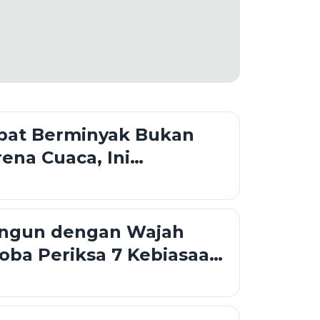
pat Berminyak Bukan
rena Cuaca, Ini
nan Penyebabnya
angun dengan Wajah
ba Periksa 7 Kebiasaan
idur Ini