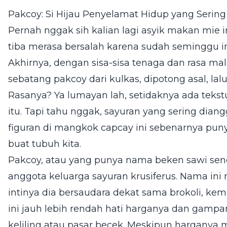
Pakcoy: Si Hijau Penyelamat Hidup yang Serin
Pernah nggak sih kalian lagi asyik makan mie i
tiba merasa bersalah karena sudah seminggu in
Akhirnya, dengan sisa-sisa tenaga dan rasa mal
sebatang pakcoy dari kulkas, dipotong asal, la
Rasanya? Ya lumayan lah, setidaknya ada tekstu
itu. Tapi tahu nggak, sayuran yang sering dian
figuran di mangkok capcay ini sebenarnya pu
buat tubuh kita.
Pakcoy, atau yang punya nama beken sawi send
anggota keluarga sayuran krusiferus. Nama ini 
intinya dia bersaudara dekat sama brokoli, kem
ini jauh lebih rendah hati harganya dan gampa
keliling atau pasar becek. Meskipun harganya 