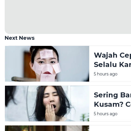
Next News
Wajah Ce
Selalu Ka
Kemungki
5 hours ago
Sering B
Kusam? Co
Sebelum T
5 hours ago