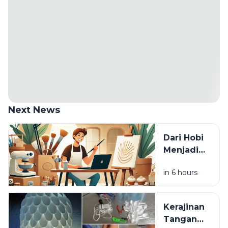
Next News
Dari Hobi
Menjadi
Cuan: Cara
in 6 hours
Mengubah
Keterampilan
Menjadi
Kerajinan
Usaha
Tangan