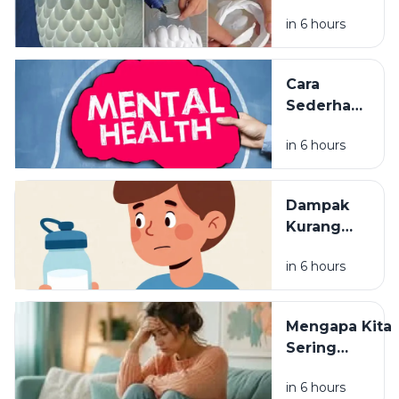
Unik yang
in 6 hours
Bisa
Menjadi
Ide Jualan
Cara
Sederhana
Mengelola
in 6 hours
Stres
dalam
Kehidupan
Dampak
Sehari-
Kurang
hari
Minum Air
in 6 hours
bagi
Kesehatan
Tubuh
Mengapa Kita
Sering
Overthinking?
in 6 hours
Ini Penjelasan