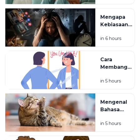
dari Sisi
Psikologi
Mengapa
Kebiasaan
Kecil Bisa
in 6 hours
Memengaruhi
Kondisi
Mental?
Cara
Membangun
Rasa
in 5 hours
Percaya Diri
Secara
Perlahan
Mengenal
Bahasa
Tubuh
in 5 hours
Kucing
dan
Artinya