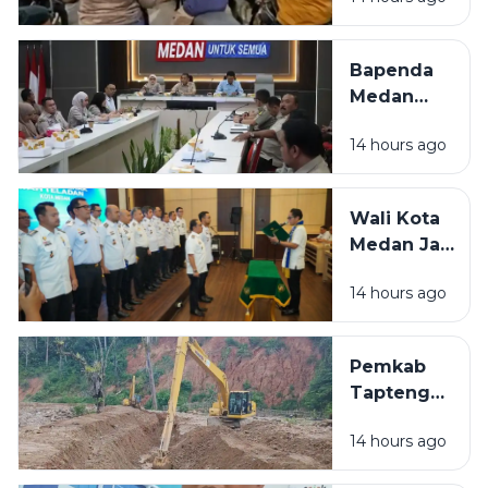
Berlanjut,
Warga Rela
Antre
Bapenda
Berjam-jam
Medan
di SPBU
Tagih
14 hours ago
Tunggakan
Pajak Rp1,4
Miliar,
Wali Kota
Optimalkan
Medan Jadi
PAD Lewat
Duta
Sinergi
14 hours ago
Penggerak
Lintas
Ayah
Instansi
Teladan,
Pemkab
Dorong
Tapteng
Peran Ayah
Kerahkan 12
dalam
14 hours ago
Alat Berat
Pengasuhan
Percepat
Anak