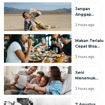
Kesehatan
Bergizi,
Jangan
dan
Anggap
Mudah
Sepele,
Dibuat
2 hours ago
Dehidrasi
Bisa
Ganggu
Makan Terlalu
Kesehatan
Cepat Bisa
dan
Membahayaka
Aktivitas
3 hours ago
Kesehatan, Ini
Sehari-
Dampaknya
hari
bagi Tubuh
Seni
Menemukan
Rumah di
3 hours ago
Tengah
Hustle
Culture:
7 Agustus