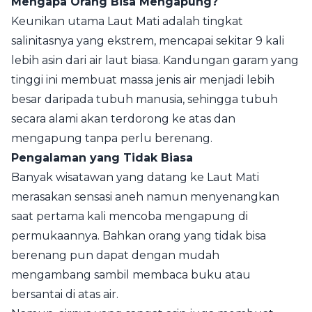
Mengapa Orang Bisa Mengapung?
Keunikan utama Laut Mati adalah tingkat
salinitasnya yang ekstrem, mencapai sekitar 9 kali
lebih asin dari air laut biasa. Kandungan garam yang
tinggi ini membuat massa jenis air menjadi lebih
besar daripada tubuh manusia, sehingga tubuh
secara alami akan terdorong ke atas dan
mengapung tanpa perlu berenang.
Pengalaman yang Tidak Biasa
Banyak wisatawan yang datang ke Laut Mati
merasakan sensasi aneh namun menyenangkan
saat pertama kali mencoba mengapung di
permukaannya. Bahkan orang yang tidak bisa
berenang pun dapat dengan mudah
mengambang sambil membaca buku atau
bersantai di atas air.