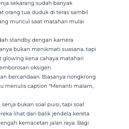
senja sekarang sudah banyak
t orang tua duduk di teras sambil
ang muncul saat matahari mulai
udah standby dengan kamera
amanya bukan menikmati suasana, tapi
at glowing kena cahaya matahari
pemborosan oksigen.
ahan bercandaan. Biasanya nongkrong
lalu menulis caption "Menanti malam,
 senja bukan soal puisi, tapi soal
ka lihat dari balik jendela kereta
tengah kemacetan jalan raya. Bagi