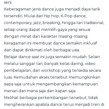
seni.
Keberagaman jenis dance juga menjadi daya tarik
tersendiri. Mulai dari hip hop, K-Pop dance,
contemporary, jazz, breaking, hingga tari tradisional,
setiap orang dapat memilih gaya yang sesuai
dengan minat dan karakter masing-masing.
Keragaman ini membuat dance semakin inklusif
dan dapat dinikmati oleh berbagai usia.
Belajar dance saat ini juga semakin mudah. Selain
melalui sanggar tari, banyak kelas daring, video
pembelajaran, dan workshop yang tersedia secara
luas. Kemudahan akses tersebut memungkinkan
siapa saja untuk mengembangkan kemampuan
menari dari mana saja dan kapan saja.
Melihat berbagai perkembangan tersebut, tidak
mengherankan apabila dance terus menjadi tren di