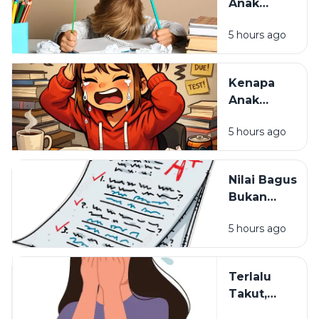
Anak
Paling
Malas,
Melelahkan
5 hours ago
Mungkin
Cara
Belajarnya
Kenapa
yang
Anak
Selama Ini
Pintar Bisa
Salah
5 hours ago
Kehilangan
Semangat
Belajar?
Nilai Bagus
Bukan
Segalanya:
5 hours ago
Hal yang
Sering
Dilupakan
Terlalu
dalam
Takut,
Pendidikan
Terlalu