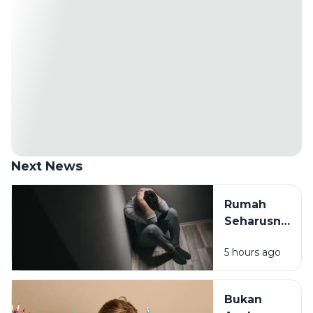
Next News
Rumah
Seharusnya
Jadi
5 hours ago
Tempat
Pulang,
Bukan
Bukan
Tempat