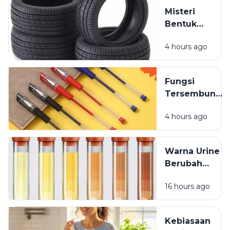
Mandi?
Misteri
Bentuk
Ban
4 hours ago
Kendaraan
yang
Jarang
Fungsi
Dipikirkan
Tersembunyi
Lubang Kecil
4 hours ago
pada Tutup
Pulpen
Warna Urine
Berubah
Setelah
16 hours ago
Minum
Vitamin? Ini
Penjelasannya
Kebiasaan