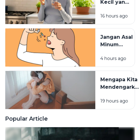
Kecil yang
Membuat
16 hours ago
Vitamin
Tidak
Terserap
Jangan Asal
Maksimal
Minum
Vitamin,
4 hours ago
Waktu
Konsumsinya
Sangat
Mengapa Kita
Berpengaruh
Mendengarka
Lagu Sedih
19 hours ago
Saat Hati
Sedang
Rapuh? Ini
Popular Article
Penjelasan
Psikologi di
Baliknya