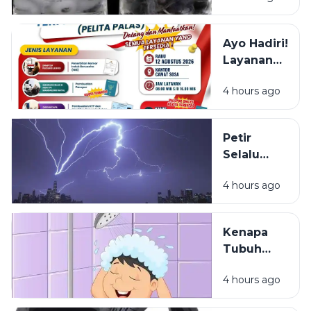
Bedanya?
Ayo Hadiri!
Layanan
NIB, KTP,
4 hours ago
Pajak Dan
Paspor
Sapa
Petir
Warga
Selalu
Sosa
Terlihat
Sekitar
4 hours ago
Lebih Dulu
daripada
Terdengar
Kenapa
Tubuh
Terasa
4 hours ago
Ringan
Setelah