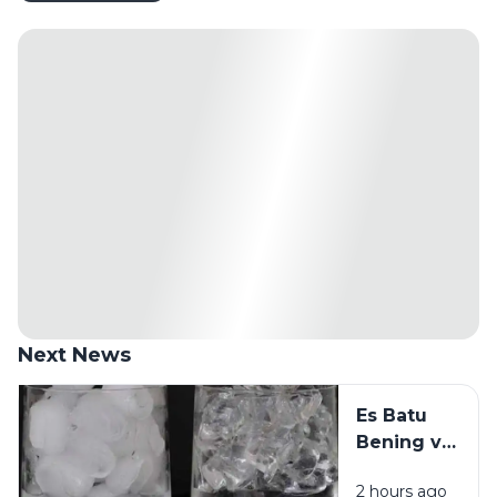
Next News
Es Batu
Bening vs
Es Batu
2 hours ago
Putih, Apa