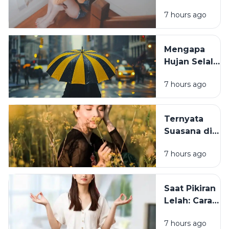
Lagu Sedih
7 hours ago
Saat Hati
Sedang
Rapuh? Ini
Mengapa
Penjelasan
Hujan Selalu
Psikologi di
Membawa
Baliknya
7 hours ago
Suasana
Berbeda? Ini
Penjelasan
Ternyata
Ilmiah dan
Suasana di
Psikologisnya
Sekitar Kita
7 hours ago
Bisa
Menentukan
Mood
Saat Pikiran
Seharian
Lelah: Cara
Sederhana
7 hours ago
Mengembalik