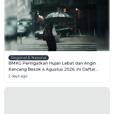
Manusia di
Era
Perubahan
Tanpa
Henti
Regional & Nasional
BMKG Peringatkan Hujan Lebat dan Angin
Kencang Besok 4 Agustus 2026, Ini Daftar
Wilayahnya
2 days ago