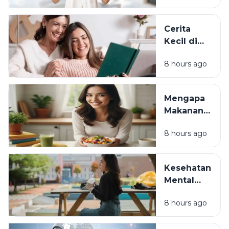
Suasana Hati d
Tengah
Cerita
Kesibukan
Kecil di
Balik
8 hours ago
Aktivitas
Sehari-
Hari: Hal
Mengapa
Sederhana
Makanan
yang
Favorit Bisa
Diam-
8 hours ago
Membuat
Diam
Hati Lebih
Memberi
Bahagia?
Makna
Kesehatan
Sains di
Hidup
Mental
Balik
Generasi
Kenikmatan
8 hours ago
Muda:
Rasa
Masalah