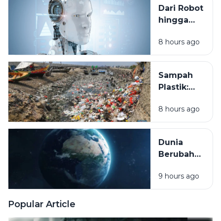
yang
Dari Robot
Sering
hingga
Diabaikan
ChatGPT:
di Era
8 hours ago
Revolusi
Modern
Teknologi
yang
Sampah
Mengubah
Plastik:
Cara
Kebiasaan
Manusia
8 hours ago
Sehari-hari
Bekerja
yang Bisa
dan
Mengancam
Menjalani
Dunia
Masa Depan
Hidup
Berubah
Planet Kita
Lebih
9 hours ago
Cepat dari
yang Kita
Kira:
Popular Article
Tantangan