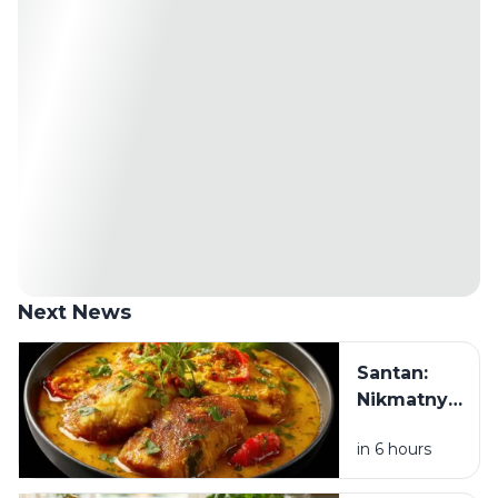
Next News
Santan:
Nikmatnya
Bikin
in 6 hours
Nagih, Tapi
Benarkah