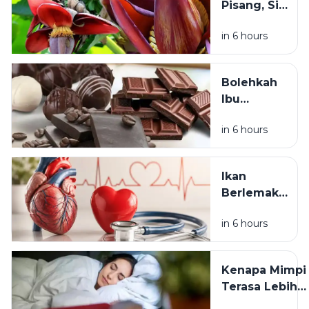
Pisang, Si
Jantung,
Bahan
Mata, dan
in 6 hours
Makanan
Pencernaan
Tradisional
yang Kaya
Bolehkah
Manfaat
Ibu
untuk
Menyusui
Kesehatan
in 6 hours
Makan
Cokelat?
Ini Fakta
Ikan
soal
Berlemak
Kafein dan
untuk
ASI
in 6 hours
Kesehatan
Jantung: Ini
Manfaat dan
Kenapa Mimpi
Cara
Terasa Lebih
Mengolahnya
Aneh Setelah