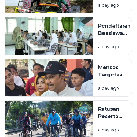
Hujan
a day ago
Nasional
Ringan, 4
Rally 2026,
Wilayah
Torehkan
Berawan
Pendaftaran
Prestasi
Beasiswa
Gemilang
Pendidikan
di
a day ago
Indonesia
Tobasari
2026
Dibuka, Cek
Mensos
Syaratnya
Targetkan
150 Ribu
a day ago
Anak
Masuk
Sekolah
Ratusan
Rakyat
Peserta
pada 2027
Ramaikan Fun
a day ago
Bike HUT ke-