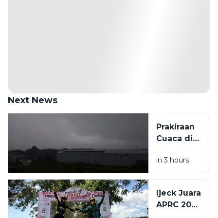
Next News
Prakiraan
Cuaca di
Sumatera
in 3 hours
Utara
Senin 10
Agustus
Ijeck Juara
2026:
APRC 2026
Mayoritas
dan