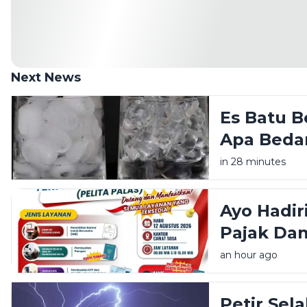
Next News
Es Batu B
Apa Beda
in 28 minutes
Ayo Hadir
Pajak Da
Sosa Seki
an hour ago
Petir Sela