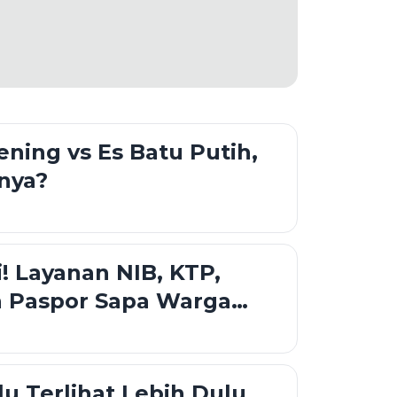
ening vs Es Batu Putih,
nya?
i! Layanan NIB, KTP,
n Paspor Sapa Warga
tar
lu Terlihat Lebih Dulu