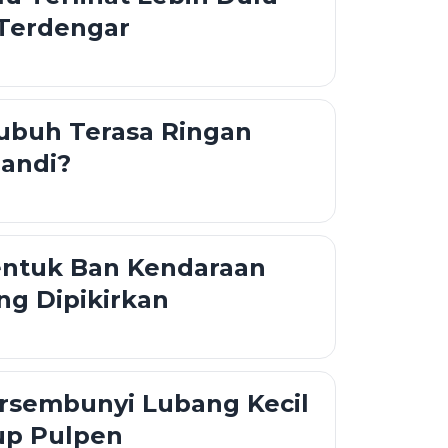
 Terdengar
ubuh Terasa Ringan
Mandi?
entuk Ban Kendaraan
ng Dipikirkan
rsembunyi Lubang Kecil
up Pulpen