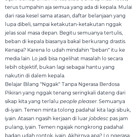
terus tumpahin aja semua yang ada di kepala. Mulai
dari rasa kesel sama atasan, daftar belanjaan yang
lupa dibeli, sampai ketakutan-ketakutan nggak
jelas soal masa depan. Begitu semuanya tertulis,
beban di kepala biasanya bakal berkurang drastis.
Kenapa? Karena lo udah mindahin "beban" itu ke
media lain. Lo jadi bisa ngelihat masalah lo secara
lebih objektif, bukan lagi sebagai hantu yang
nakutin di dalem kepala.
Belajar Bilang "Nggak" Tanpa Ngerasa Berdosa
Pikiran yang nggak tenang seringkali dateng dari
sikap kita yang terlalu
people pleaser
. Semuanya
di-iyain. Temen minta tolong padahal kita lagi sibuk,
iyain. Atasan ngasih kerjaan di luar
jobdesc
pas jam
pulang, iyain. Temen ngajak nongkrong padahal
badan udah rontok, iyain. Akhirnya apa? Lo ngerasa