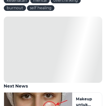
kesehatan
mental
overthinking
burnout
self healing
Next News
Makeup
untuk