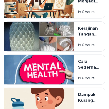
Menjadi
Cuan: Cara
in 6 hours
Mengubah
Keterampilan
Menjadi
Kerajinan
Usaha
Tangan
Unik yang
in 6 hours
Bisa
Menjadi
Ide Jualan
Cara
Sederhana
Mengelola
in 6 hours
Stres
dalam
Kehidupan
Dampak
Sehari-
Kurang
hari
Minum Air