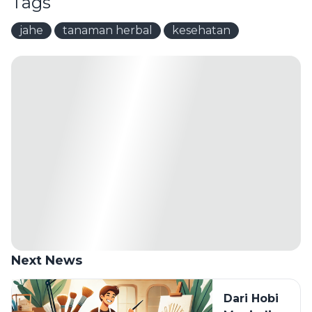
Tags
jahe
tanaman herbal
kesehatan
Next News
Dari Hobi