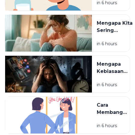
in 6 hours
bagi
Kesehatan
Tubuh
Mengapa Kita
Sering
Overthinking?
in 6 hours
Ini Penjelasan
dari Sisi
Psikologi
Mengapa
Kebiasaan
Kecil Bisa
in 6 hours
Memengaruhi
Kondisi
Mental?
Cara
Membangun
Rasa
in 6 hours
Percaya Diri
Secara