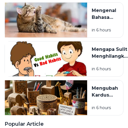
Perlahan
Mengenal
Bahasa
Tubuh
in 6 hours
Kucing
dan
Artinya
Mengapa Sulit
Menghilangka
Kebiasaan
in 6 hours
Buruk?
Mengubah
Kardus
Bekas
in 6 hours
Menjadi
Kerajinan
yang
Popular Article